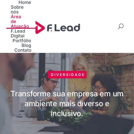
Home
Sobre
nós
Área
de
Atuação
F.Lead
Digital
Portfólio
Blog
Contato
DIVERSIDADE
Transforme sua empresa em um
ambiente mais diverso e
inclusivo.